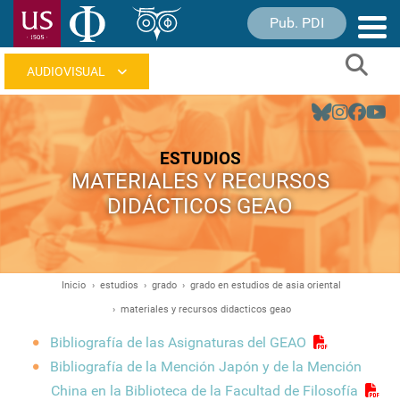
Pasar
Pub. PDI
Nave
al
princ
contenido
Sear
principal
Navegación
principal
ESTUDIOS
MATERIALES Y RECURSOS
DIDÁCTICOS GEAO
Inicio
estudios
grado
grado en estudios de asia oriental
Ruta
materiales y recursos didacticos geao
de
navegación
Bibliografía de las Asignaturas del GEAO
Bibliografía de la Mención Japón y de la Mención
China en la Biblioteca de la Facultad de Filosofía