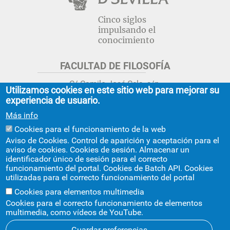
Cinco siglos
impulsando el
conocimiento
FACULTAD DE FILOSOFÍA
C/ Camilo José Cela, s/n.
Utilizamos cookies en este sitio web para mejorar su
Sevilla 41018.
experiencia de usuario.
adminfil@us.es
jsecfil@us.es
Más info
954 55 16 45
954 55 16 56
+info
Cookies para el funcionamiento de la web
Aviso de Cookies. Control de aparición y aceptación para el
GRADO ESTUDIOS ASIA ORIENTAL
aviso de cookies. Cookies de sesión. Almacenar un
identificador único de sesión para el correcto
Avda. Ciudad Jardín, 20-222
funcionamiento del portal. Cookies de Batch API. Cookies
Centro Internacional de la US
utilizadas para el correcto funcionamiento del portal
asiaoriental@us.es
954 55 17 40
Cookies para elementos multimedia
Cookies para el correcto funcionamiento de elementos
multimedia, como vídeos de YouTube.
Guardar preferencias