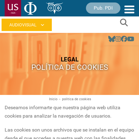
Pasar
Pub. PDI
Nave
al
princ
contenido
Sear
principal
Navegación
principal
LEGAL
POLÍTICA DE COOKIES
Inicio
politica de cookies
Ruta
Deseamos informarte que nuestra página web utiliza
de
cookies para analizar la navegación de usuarios.
navegación
Las cookies son unos archivos que se instalan en el equipo
desde el que accedes a nuestra web con las finalidades