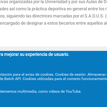
rtivas organizadas por la Universidad y por sus Aulas de 
ades así como la práctica deportiva en general entre los
s, siguiendo las directrices marcadas por el S.A.D.U.S. (
el encargado de designar a estos becarios entre aquellos 
ra mejorar su experiencia de usuario.
ACULTAD DE FILOSOFÍA
GRADO ESTUDIOS 
 Camilo José Cela, s/n.
Avda. Ciudad Jardín, 2
ptación para el aviso de cookies. Cookies de sesión. Almacenar u
villa 41018.
Centro Internacional de
de Batch API. Cookies utilizadas para el correcto funcionamiento
adminfil@us.es
jsecfil@us.es
asiaoriental@us.es
954 55 16 45
954 55 16 56
 elementos multimedia, como vídeos de YouTube.
nfo