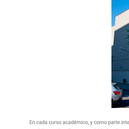
Image
La Facultad en el Di
navegación
Centros de la Unive
Contacto/Secretarí
Calidad
Convivencia, media
igualdad
Localización
En cada curso académico, y como parte inte