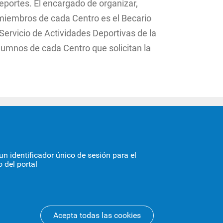
Deportes. El encargado de organizar,
 miembros de cada Centro es el Becario
Servicio de Actividades Deportivas de la
alumnos de cada Centro que solicitan la
ASIA ORIENTAL
0-222
n identificador único de sesión para el
 la US
 del portal
954 55 17 40
Acepta todas las cookies
Revocar consen
Aviso legal
Protección de datos
Cookies