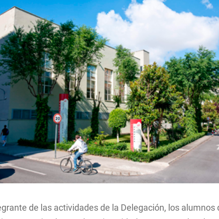
Facultad de Filosofía
Fed
rectorio de
Organos de representa
rsidad
Hás
estudiantil
a
The
ción e
grante de las actividades de la Delegación, los alumnos