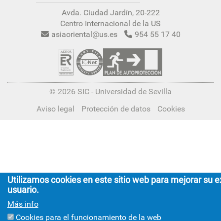
Avda. Ciudad Jardín, 20-222
Centro Internacional de la US
asiaoriental@us.es
954 55 17 40
© 2026
SIC
- Universidad de Sevilla
Aviso legal
Protección de datos
Cookies
Utilizamos cookies en este sitio web para mejorar su e
usuario.
Más info
Cookies para el funcionamiento de la web