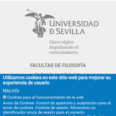
Navegación
principal
Cinco siglos
impulsando el
conocimiento
FACULTAD DE FILOSOFÍA
C/ Camilo José Cela, s/n.
Utilizamos cookies en este sitio web para mejorar su
Sevilla 41018.
experiencia de usuario.
adminfil@us.es
jsecfil@us.es
Más info
954 55 16 45
954 55 16 56
+info
Cookies para el funcionamiento de la web
Aviso de Cookies. Control de aparición y aceptación para el
GRADO ESTUDIOS ASIA ORIENTAL
aviso de cookies. Cookies de sesión. Almacenar un
identificador único de sesión para el correcto
Avda. Ciudad Jardín, 20-222