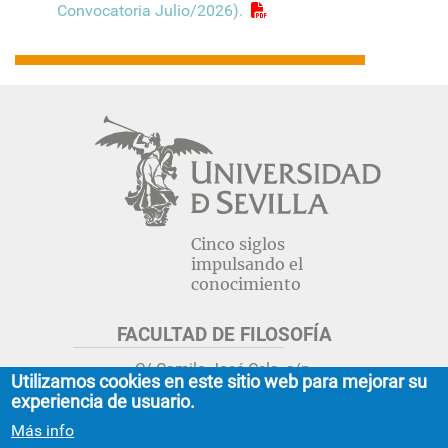
Convocatoria Julio/2026).
Navegación
principal
Cinco siglos
impulsando el
conocimiento
FACULTAD DE FILOSOFÍA
C/ Camilo José Cela, s/n.
Utilizamos cookies en este sitio web para mejorar su
Sevilla 41018.
experiencia de usuario.
adminfil@us.es
jsecfil@us.es
Más info
954 55 16 45
954 55 16 56