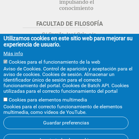
impulsando el
conocimiento
FACULTAD DE FILOSOFÍA
C/ Camilo José Cela, s/n.
Utilizamos cookies en este sitio web para mejorar su
Sevilla 41018.
experiencia de usuario.
adminfil@us.es
jsecfil@us.es
Más info
954 55 16 45
954 55 16 56
+info
Cookies para el funcionamiento de la web
Aviso de Cookies. Control de aparición y aceptación para el
GRADO ESTUDIOS ASIA ORIENTAL
aviso de cookies. Cookies de sesión. Almacenar un
identificador único de sesión para el correcto
Avda. Ciudad Jardín, 20-222
funcionamiento del portal. Cookies de Batch API. Cookies
Centro Internacional de la US
utilizadas para el correcto funcionamiento del portal
asiaoriental@us.es
954 55 17 40
Cookies para elementos multimedia
Cookies para el correcto funcionamiento de elementos
multimedia, como vídeos de YouTube.
Guardar preferencias
© 2026
SIC
- Universidad de Sevilla