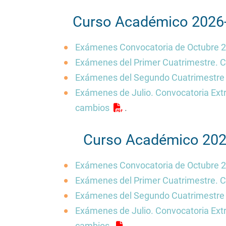
La Facultad en el Di
navegación
Centros de la Unive
Curso Académico 2026
Contacto/Secretarí
Exámenes Convocatoria de Octubre 2
Calidad
Exámenes del Primer Cuatrimestre. C
Convivencia, media
igualdad
Exámenes del Segundo Cuatrimestre 
Localización
Exámenes de Julio. Convocatoria Ext
cambios
.
Curso Académico 202
Exámenes Convocatoria de Octubre 2
Exámenes del Primer Cuatrimestre. C
Exámenes del Segundo Cuatrimestre 
Exámenes de Julio. Convocatoria Ext
cambios.