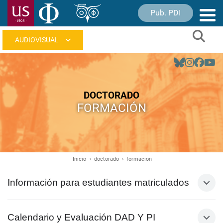
Pasar
Pub. PDI
Nave
al
princ
contenido
Sear
principal
Navegación
principal
DOCTORADO
FORMACIÓN
Inicio
doctorado
formacion
Ruta
de
Información para estudiantes matriculados
navegación
Calendario y Evaluación DAD Y PI