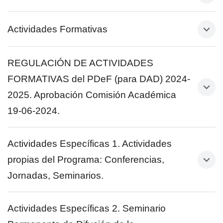
Calendario primera evaluación conjunta del
Plan de Investigación (PI) y del Documento
Actividades Formativas
de Actividades (DAD) correspondiente al
curso 2022/2023.
REGULACIÓN DE ACTIVIDADES
Calendario primera evaluación
FORMATIVAS del PDeF (para DAD) 2024-
conjunta del Plan de
2025. Aprobación Comisión Académica
Investigación (PI) y del
19-06-2024.
Documento de Actividades (DAD)
correspondiente al curso
Actividades Específicas 1. Actividades
2020/2021.
propias del Programa: Conferencias,
Jornadas, Seminarios.
Calendario segunda convocatoria de la
evaluación conjunta de seguimiento
Actividades Específicas 2. Seminario
ACTIVIDADES PROPIAS Y
anual de doctorandos y doctorandas
ASOCIADAS DEL PROGRAMA.
(PI y DAD) correspondiente al curso