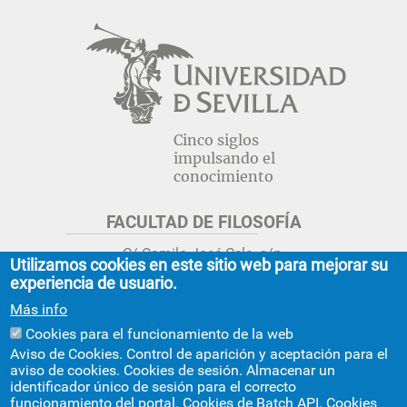
Cinco siglos
impulsando el
conocimiento
FACULTAD DE FILOSOFÍA
C/ Camilo José Cela, s/n.
Utilizamos cookies en este sitio web para mejorar su
Sevilla 41018.
experiencia de usuario.
adminfil@us.es
jsecfil@us.es
Más info
954 55 16 45
954 55 16 56
+info
Cookies para el funcionamiento de la web
Aviso de Cookies. Control de aparición y aceptación para el
GRADO ESTUDIOS ASIA ORIENTAL
aviso de cookies. Cookies de sesión. Almacenar un
identificador único de sesión para el correcto
Avda. Ciudad Jardín, 20-222
funcionamiento del portal. Cookies de Batch API. Cookies