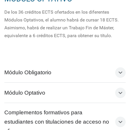
De los 36 créditos ECTS ofertados en los diferentes
Módulos Optativos, el alumno habrá de cursar 18 ECTS.
Asimismo, habrá de realizar un Trabajo Fin de Máster,
equivalente a 6 créditos ECTS, para obtener su título.
Módulo Obligatorio
Módulo Optativo
Sistema de evaluación
Los sistemas de evaluación que se utilizarán en
Complementos formativos para
las diversas asignaturas del módulo obligatorio
consistirán, fundamentalmente, en la valoración
estudiantes con titulaciones de acceso no
del grado de participación de los estudiantes en