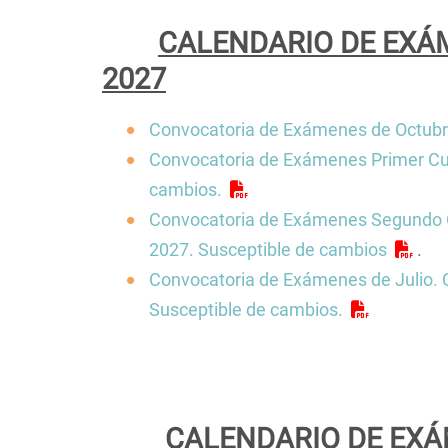
La Facultad en el Di
navegación
Centros de la Unive
CALENDARIO DE EXÁ
Contacto/Secretarí
2027
Calidad
Convocatoria de Exámenes de Octub
Convivencia, media
igualdad
Convocatoria de Exámenes Primer Cu
Localización
cambios.
Convocatoria de Exámenes Segundo C
2027. Susceptible de cambios
.
Convocatoria de Exámenes de Julio. 
Susceptible de cambios.
CALENDARIO DE EXÁ