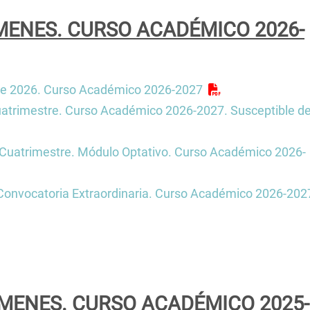
Facultad de Filosofía
Fed
rectorio de
Organos de representa
rsidad
Hás
MENES. CURSO ACADÉMICO 2026-
estudiantil
a
The
re 2026. Curso Académico 2026-2027
ción e
atrimestre. Curso Académico 2026-2027. Susceptible d
uatrimestre. Módulo Optativo. Curso Académico 2026-
Convocatoria Extraordinaria. Curso Académico 2026-202
MENES. CURSO ACADÉMICO 2025-