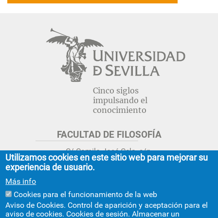
Navegación
principal
Cinco siglos
impulsando el
conocimiento
FACULTAD DE FILOSOFÍA
C/ Camilo José Cela, s/n.
Utilizamos cookies en este sitio web para mejorar su
Sevilla 41018.
experiencia de usuario.
adminfil@us.es
jsecfil@us.es
Más info
954 55 16 45
954 55 16 56
+info
Cookies para el funcionamiento de la web
Aviso de Cookies. Control de aparición y aceptación para el
GRADO ESTUDIOS ASIA ORIENTAL
aviso de cookies. Cookies de sesión. Almacenar un