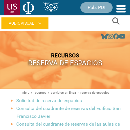
Pasar
Pub. PDI
Nave
al
princ
contenido
Sear
principal
Navegación
principal
RECURSOS
RESERVA DE ESPACIOS
Inicio
recursos
servicios en linea
reserva de espacios
Ruta
Solicitud de reserva de espacios
de
Consulta del cuadrante de reservas del Edificio San
navegación
Francisco Javier
Consulta del cuadrante de reservas de las aulas de