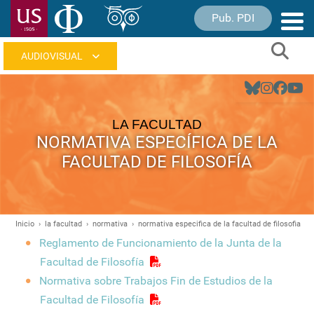
Pasar
Pub. PDI
Nave
al
princ
contenido
Sear
principal
Navegación
principal
LA FACULTAD
NORMATIVA ESPECÍFICA DE LA
FACULTAD DE FILOSOFÍA
Inicio
la facultad
normativa
normativa especifica de la facultad de filosofia
Ruta
Reglamento de Funcionamiento de la Junta de la
de
Facultad de Filosofía
navegación
Normativa sobre Trabajos Fin de Estudios de la
Facultad de Filosofía