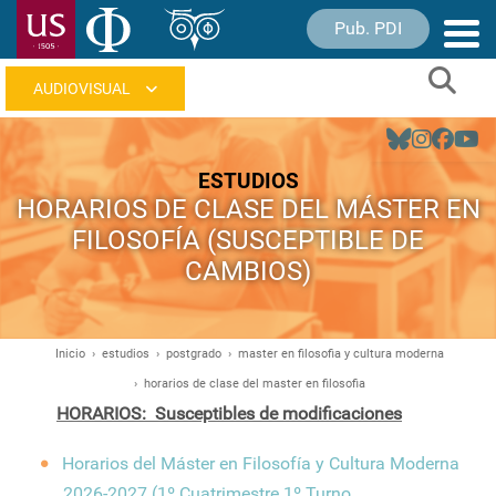
Pasar
Pub. PDI
Nave
al
princ
contenido
Sear
principal
Navegación
principal
ESTUDIOS
HORARIOS DE CLASE DEL MÁSTER EN
FILOSOFÍA (SUSCEPTIBLE DE
CAMBIOS)
Inicio
estudios
postgrado
master en filosofia y cultura moderna
Ruta
horarios de clase del master en filosofia
de
HORARIOS:
Susceptibles de modificaciones
navegación
Horarios del Máster en Filosofía y Cultura Moderna
2026-2027 (1º Cuatrimestre 1º Turno