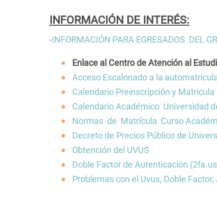
La Facultad en el Di
navegación
Centros de la Unive
INFORMACIÓN DE INTERÉS:
Contacto/Secretarí
-
INFORMACIÓN PARA EGRESADOS DEL GRA
Calidad
Enlace al Centro de Atención al Estud
Convivencia, media
igualdad
Acceso Escalonado a la automatrícula
Localización
Calendario Preinscripción y Matricul
Calendario Académico Universidad de
Normas de Matrícula Curso Académi
Decreto de Precios Público de Univer
Obtención del UVUS
Doble Factor de Autenticación (2fa.us
Problemas con el Uvus, Doble Factor