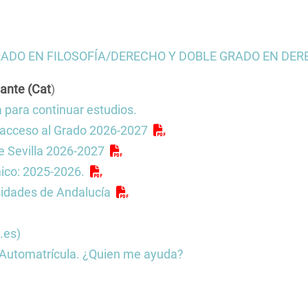
Facultad de Filosofía
Fed
rectorio de
Organos de representa
rsidad
Hás
estudiantil
a
The
DO EN FILOSOFÍA/DERECHO Y DOBLE GRADO EN DERE
iante (Cat
)
ción e
 para continuar estudios.
a acceso al Grado 2026-2027
 Sevilla 2026-2027
co: 2025-2026.
sidades de Andalucía
.es)
, Automatrícula. ¿Quien me ayuda?