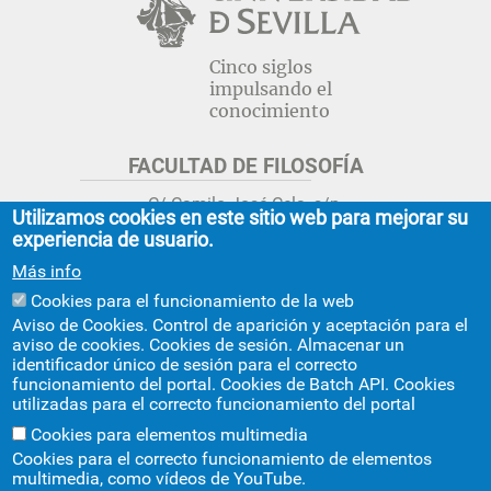
Cinco siglos
impulsando el
conocimiento
FACULTAD DE FILOSOFÍA
C/ Camilo José Cela, s/n.
Utilizamos cookies en este sitio web para mejorar su
Sevilla 41018.
experiencia de usuario.
adminfil@us.es
jsecfil@us.es
Más info
954 55 16 45
954 55 16 56
+info
Cookies para el funcionamiento de la web
Aviso de Cookies. Control de aparición y aceptación para el
GRADO ESTUDIOS ASIA ORIENTAL
aviso de cookies. Cookies de sesión. Almacenar un
identificador único de sesión para el correcto
Avda. Ciudad Jardín, 20-222
funcionamiento del portal. Cookies de Batch API. Cookies
Centro Internacional de la US
utilizadas para el correcto funcionamiento del portal
asiaoriental@us.es
954 55 17 40
Cookies para elementos multimedia
Cookies para el correcto funcionamiento de elementos
multimedia, como vídeos de YouTube.