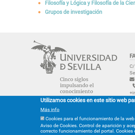
Filosofía y Lógica y Filosofía de la Cie
La Facultad en el Di
navegación
Centros de la Unive
Grupos de investigación
Contacto/Secretarí
Calidad
Convivencia, media
igualdad
Localización
F
C/
Se
Cinco siglos
impulsando el
conocimiento
+i
Utilizamos cookies en este sitio web pa
© 2026
SIC
- Universidad de Sevilla
Más info
Cookies para el funcionamiento de la web
Aviso de Cookies. Control de aparición y ace
correcto funcionamiento del portal. Cookies 