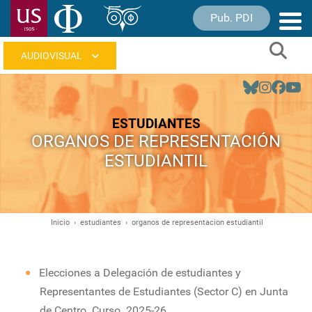
Pasar
Pub. PDI
Nave
al
princ
contenido
Sear
principal
Navegación
principal
ESTUDIANTES
ORGANOS DE REPRESENTACIÓN
ESTUDIANTIL
Inicio
estudiantes
organos de representacion estudiantil
Ruta
de
navegación
Elecciones a Delegación de estudiantes y
Representantes de Estudiantes (Sector C) en Junta
de Centro. Curso 2025-26