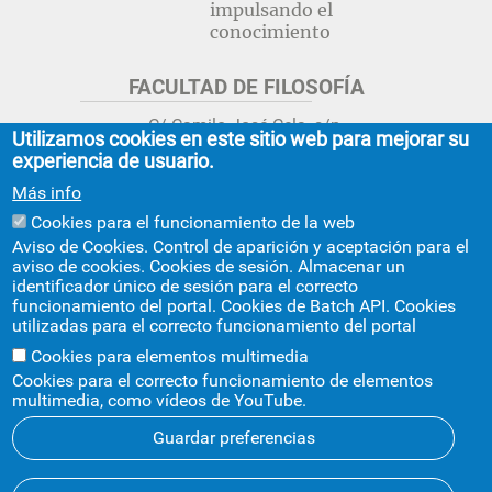
impulsando el
conocimiento
FACULTAD DE FILOSOFÍA
C/ Camilo José Cela, s/n.
Utilizamos cookies en este sitio web para mejorar su
Sevilla 41018.
experiencia de usuario.
adminfil@us.es
jsecfil@us.es
Más info
954 55 16 45
954 55 16 56
+info
Cookies para el funcionamiento de la web
Aviso de Cookies. Control de aparición y aceptación para el
GRADO ESTUDIOS ASIA ORIENTAL
aviso de cookies. Cookies de sesión. Almacenar un
identificador único de sesión para el correcto
Avda. Ciudad Jardín, 20-222
funcionamiento del portal. Cookies de Batch API. Cookies
Centro Internacional de la US
utilizadas para el correcto funcionamiento del portal
asiaoriental@us.es
954 55 17 40
Cookies para elementos multimedia
Cookies para el correcto funcionamiento de elementos
multimedia, como vídeos de YouTube.
Guardar preferencias
© 2026
SIC
- Universidad de Sevilla