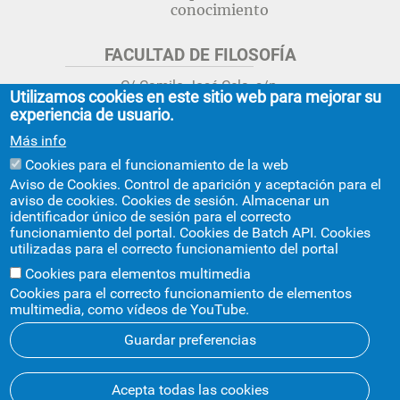
conocimiento
FACULTAD DE FILOSOFÍA
C/ Camilo José Cela, s/n.
Utilizamos cookies en este sitio web para mejorar su
Sevilla 41018.
experiencia de usuario.
adminfil@us.es
jsecfil@us.es
Más info
954 55 16 45
954 55 16 56
+info
Cookies para el funcionamiento de la web
Aviso de Cookies. Control de aparición y aceptación para el
GRADO ESTUDIOS ASIA ORIENTAL
aviso de cookies. Cookies de sesión. Almacenar un
identificador único de sesión para el correcto
Avda. Ciudad Jardín, 20-222
funcionamiento del portal. Cookies de Batch API. Cookies
Centro Internacional de la US
utilizadas para el correcto funcionamiento del portal
asiaoriental@us.es
954 55 17 40
Cookies para elementos multimedia
Cookies para el correcto funcionamiento de elementos
multimedia, como vídeos de YouTube.
Guardar preferencias
© 2026
SIC
- Universidad de Sevilla
Acepta todas las cookies