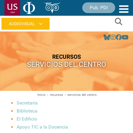
Pasar
Pub. PDI
Nave
al
princ
contenido
Sear
principal
Navegación
principal
RECURSOS
SERVICIOS DEL CENTRO
Inicio
recursos
servicios del centro
Ruta
Secretaría
de
Biblioteca
navegación
El Edificio
Apoyo TIC a la Docencia