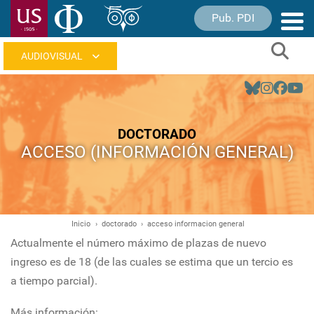
Pasar
Pub. PDI
Nave
al
princ
contenido
Sear
principal
Navegación
principal
DOCTORADO
ACCESO (INFORMACIÓN GENERAL)
Inicio
doctorado
acceso informacion general
Ruta
Actualmente el número máximo de plazas de nuevo
de
ingreso es de 18 (de las cuales se estima que un tercio es
navegación
a tiempo parcial).
Más información: