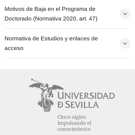
Motivos de Baja en el Programa de
Doctorado (Normativa 2020, art. 47)
Normativa de Estudios y enlaces de
acceso
http://www.doctorado.us.es/acceso/titulos-
extranjeros
MOTIVOS DE BAJA EN EL PROGRAMA
http://www.admisiondoctorado.us.es
NORMATIVA DE ESTUDIOS DE DOCTORADO DE
Resolución rectoral
LA UNIVERSIDAD DE SEVILLA (17/02/2020), art.
equivalencias de créditos
47
y valoración de nivel de máster
Artículo 47.
Baja definitiva en el programa de
doctorado.
Cinco siglos
impulsando el
conocimiento