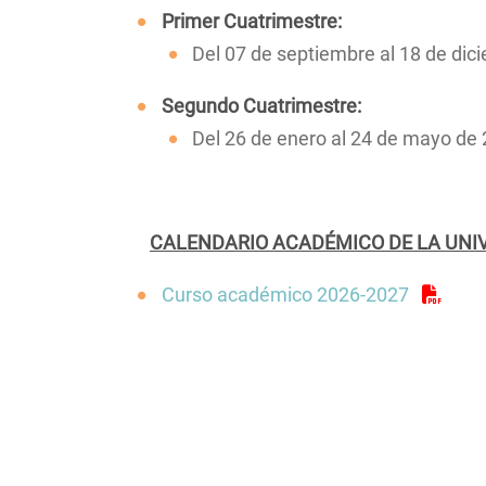
La Facultad en el Di
Primer Cuatrimestre:
navegación
Centros de la Unive
Del 07 de septiembre al 18 de di
Contacto/Secretarí
Segundo Cuatrimestre:
Calidad
Del 26 de enero al 24 de mayo de
Convivencia, media
igualdad
Localización
CALENDARIO ACADÉMICO DE LA UNIV
Curso académico 2026-2027