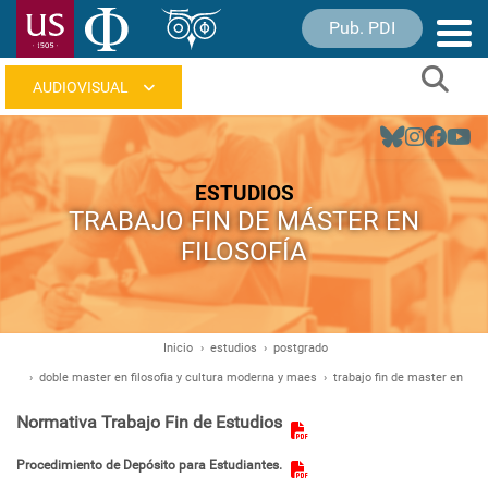
Pasar
Pub. PDI
Nave
al
princ
contenido
Sear
principal
Navegación
principal
ESTUDIOS
TRABAJO FIN DE MÁSTER EN
FILOSOFÍA
Inicio
estudios
postgrado
Ruta
doble master en filosofia y cultura moderna y maes
trabajo fin de master en
de
navegación
Normativa Trabajo Fin de Estudios
Procedimiento de Depósito para Estudiantes.