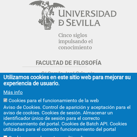
Cinco siglos
impulsando el
conocimiento
FACULTAD DE FILOSOFÍA
C/ Camilo José Cela, s/n.
Utilizamos cookies en este sitio web para mejorar su
Sevilla 41018.
experiencia de usuario.
adminfil@us.es
jsecfil@us.es
Más info
954 55 16 45
954 55 16 56
+info
Cookies para el funcionamiento de la web
Aviso de Cookies. Control de aparición y aceptación para el
GRADO ESTUDIOS ASIA ORIENTAL
aviso de cookies. Cookies de sesión. Almacenar un
identificador único de sesión para el correcto
Avda. Ciudad Jardín, 20-222
funcionamiento del portal. Cookies de Batch API. Cookies
Centro Internacional de la US
utilizadas para el correcto funcionamiento del portal
asiaoriental@us.es
954 55 17 40