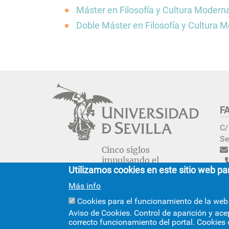
La Facultad en el Di
Máster en Filosofía y Cultura Modern
navegación
Centros de la Unive
Doble Máster en Filosofía y Cultura
Contacto/Secretarí
Calidad
Convivencia, media
igualdad
Localización
F
C/
Se
Cinco siglos
impulsando el
Utilizamos cookies en este sitio web pa
conocimiento
+i
Más info
© 2026
SIC
- Universidad de Sevilla
Cookies para el funcionamiento de la web
Aviso de Cookies. Control de aparición y ace
correcto funcionamiento del portal. Cookies 