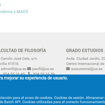
Facultad de Filosofía
Fed
rectorio de
a
Organos de representa
rsidad
Hás
estudiantil
 Moderna y MAES
a
The
ción e
ACULTAD DE FILOSOFÍA
GRADO ESTUDIOS 
 Camilo José Cela, s/n.
Avda. Ciudad Jardín, 2
villa 41018.
Centro Internacional de
adminfil@us.es
jsecfil@us.es
asiaoriental@us.es
954 55 16 45
954 55 16 56
ra mejorar su experiencia de usuario.
nfo
ptación para el aviso de cookies. Cookies de sesión. Almacenar u
de Batch API. Cookies utilizadas para el correcto funcionamiento