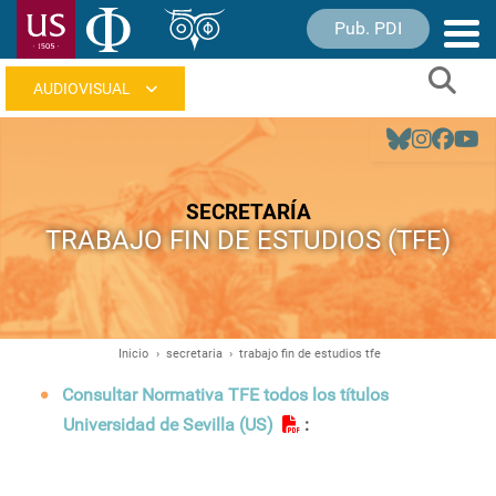
Pasar
Pub. PDI
Nave
al
princ
contenido
Sear
principal
Navegación
principal
SECRETARÍA
TRABAJO FIN DE ESTUDIOS (TFE)
Inicio
secretaria
trabajo fin de estudios tfe
Ruta
de
Consultar Normativa TFE todos los títulos
navegación
Universidad de Sevilla (US)
: