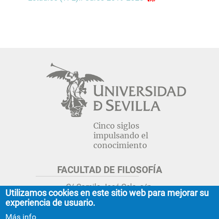
Cinco siglos
impulsando el
conocimiento
FACULTAD DE FILOSOFÍA
C/ Camilo José Cela, s/n.
Utilizamos cookies en este sitio web para mejorar su
Sevilla 41018.
experiencia de usuario.
adminfil@us.es
jsecfil@us.es
Más info
954 55 16 45
954 55 16 56