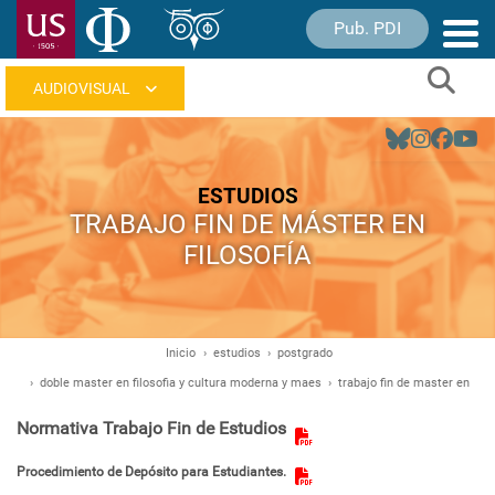
Pasar
Pub. PDI
Nave
al
princ
contenido
Sear
principal
Navegación
principal
ESTUDIOS
TRABAJO FIN DE MÁSTER EN
FILOSOFÍA
Inicio
estudios
postgrado
Ruta
doble master en filosofia y cultura moderna y maes
trabajo fin de master en
de
navegación
Normativa Trabajo Fin de Estudios
Procedimiento de Depósito para Estudiantes.