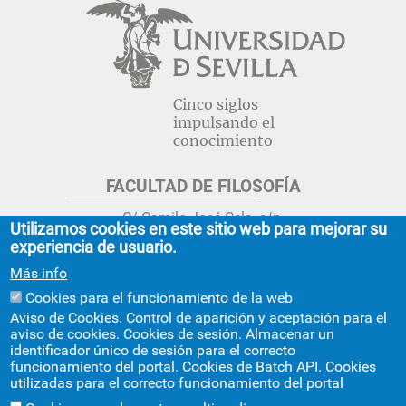
Cinco siglos
impulsando el
conocimiento
FACULTAD DE FILOSOFÍA
C/ Camilo José Cela, s/n.
Utilizamos cookies en este sitio web para mejorar su
Sevilla 41018.
experiencia de usuario.
adminfil@us.es
jsecfil@us.es
Más info
954 55 16 45
954 55 16 56
+info
Cookies para el funcionamiento de la web
Aviso de Cookies. Control de aparición y aceptación para el
GRADO ESTUDIOS ASIA ORIENTAL
aviso de cookies. Cookies de sesión. Almacenar un
identificador único de sesión para el correcto
Avda. Ciudad Jardín, 20-222
funcionamiento del portal. Cookies de Batch API. Cookies
Centro Internacional de la US
utilizadas para el correcto funcionamiento del portal
asiaoriental@us.es
954 55 17 40