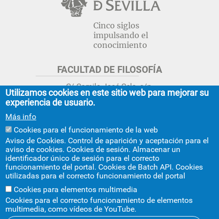
Cinco siglos
impulsando el
conocimiento
FACULTAD DE FILOSOFÍA
C/ Camilo José Cela, s/n.
Utilizamos cookies en este sitio web para mejorar su
Sevilla 41018.
experiencia de usuario.
adminfil@us.es
jsecfil@us.es
Más info
954 55 16 45
954 55 16 56
+info
Cookies para el funcionamiento de la web
Aviso de Cookies. Control de aparición y aceptación para el
GRADO ESTUDIOS ASIA ORIENTAL
aviso de cookies. Cookies de sesión. Almacenar un
identificador único de sesión para el correcto
Avda. Ciudad Jardín, 20-222
funcionamiento del portal. Cookies de Batch API. Cookies
Centro Internacional de la US
utilizadas para el correcto funcionamiento del portal
asiaoriental@us.es
954 55 17 40
Cookies para elementos multimedia
Cookies para el correcto funcionamiento de elementos
multimedia, como vídeos de YouTube.