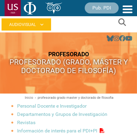
Pasar
Pub. PDI
Nave
al
princ
contenido
Sear
principal
Navegación
principal
PROFESORADO
PROFESORADO (GRADO, MÁSTER Y
DOCTORADO DE FILOSOFÍA)
Inicio
profesorado grado master y doctorado de filosofia
Ruta
Personal Docente e Investigador
de
Departamentos y Grupos de Investigación
navegación
Revistas
Información de interés para el PDI+PI