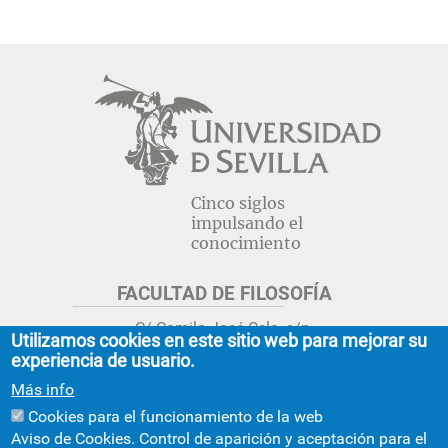
Cinco siglos
impulsando el
conocimiento
FACULTAD DE FILOSOFÍA
C/ Camilo José Cela, s/n.
Utilizamos cookies en este sitio web para mejorar su
Sevilla 41018.
experiencia de usuario.
adminfil@us.es
jsecfil@us.es
Más info
954 55 16 45
954 55 16 56
+info
Cookies para el funcionamiento de la web
Aviso de Cookies. Control de aparición y aceptación para el