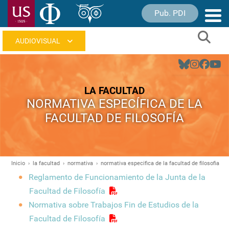
Pasar
Pub. PDI
Nave
al
princ
contenido
Sear
principal
Navegación
principal
LA FACULTAD
NORMATIVA ESPECÍFICA DE LA
FACULTAD DE FILOSOFÍA
Inicio
la facultad
normativa
normativa especifica de la facultad de filosofia
Ruta
Reglamento de Funcionamiento de la Junta de la
de
Facultad de Filosofía
navegación
Normativa sobre Trabajos Fin de Estudios de la
Facultad de Filosofía