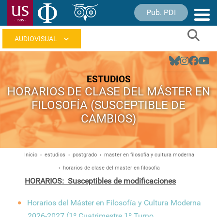
Pasar
Pub. PDI
Nave
al
princ
contenido
Sear
principal
Navegación
principal
ESTUDIOS
HORARIOS DE CLASE DEL MÁSTER EN
FILOSOFÍA (SUSCEPTIBLE DE
CAMBIOS)
Inicio
estudios
postgrado
master en filosofia y cultura moderna
Ruta
horarios de clase del master en filosofia
de
HORARIOS:
Susceptibles de modificaciones
navegación
Horarios del Máster en Filosofía y Cultura Moderna
2026-2027 (1º Cuatrimestre 1º Turno