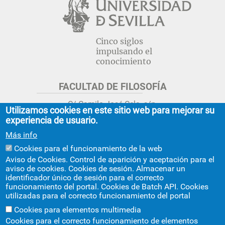
Cinco siglos
impulsando el
conocimiento
FACULTAD DE FILOSOFÍA
C/ Camilo José Cela, s/n.
Utilizamos cookies en este sitio web para mejorar su
Sevilla 41018.
experiencia de usuario.
adminfil@us.es
jsecfil@us.es
Más info
954 55 16 45
954 55 16 56
+info
Cookies para el funcionamiento de la web
Aviso de Cookies. Control de aparición y aceptación para el
GRADO ESTUDIOS ASIA ORIENTAL
aviso de cookies. Cookies de sesión. Almacenar un
identificador único de sesión para el correcto
Avda. Ciudad Jardín, 20-222
funcionamiento del portal. Cookies de Batch API. Cookies
Centro Internacional de la US
utilizadas para el correcto funcionamiento del portal
asiaoriental@us.es
954 55 17 40
Cookies para elementos multimedia
Cookies para el correcto funcionamiento de elementos