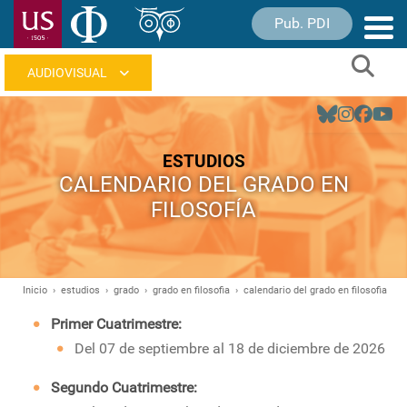
Pasar
Pub. PDI
Nave
al
princ
contenido
Sear
principal
Navegación
principal
ESTUDIOS
CALENDARIO DEL GRADO EN
FILOSOFÍA
Inicio
estudios
grado
grado en filosofia
calendario del grado en filosofia
Ruta
de
Primer Cuatrimestre:
navegación
Del 07 de septiembre al 18 de diciembre de 2026
Segundo Cuatrimestre: