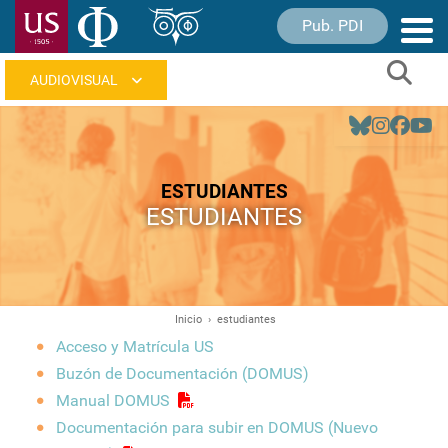
Pasar
Pub. PDI
Nave
al
princ
contenido
Sear
principal
Navegación
principal
ESTUDIANTES
ESTUDIANTES
Inicio
estudiantes
Ruta
Acceso y Matrícula US
de
Buzón de Documentación (DOMUS)
navegación
Manual DOMUS
Documentación para subir en DOMUS (Nuevo