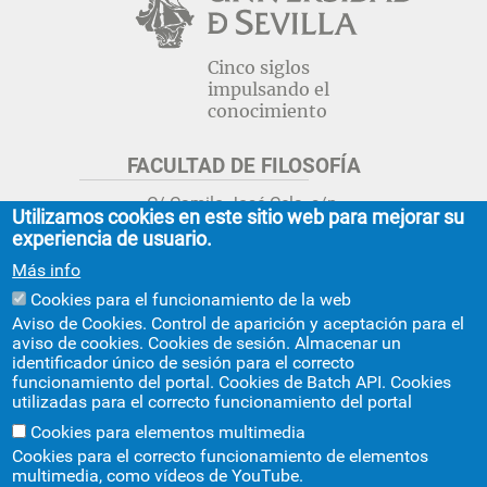
Cinco siglos
impulsando el
conocimiento
FACULTAD DE FILOSOFÍA
C/ Camilo José Cela, s/n.
Utilizamos cookies en este sitio web para mejorar su
Sevilla 41018.
experiencia de usuario.
adminfil@us.es
jsecfil@us.es
Más info
954 55 16 45
954 55 16 56
+info
Cookies para el funcionamiento de la web
Aviso de Cookies. Control de aparición y aceptación para el
GRADO ESTUDIOS ASIA ORIENTAL
aviso de cookies. Cookies de sesión. Almacenar un
identificador único de sesión para el correcto
Avda. Ciudad Jardín, 20-222
funcionamiento del portal. Cookies de Batch API. Cookies
Centro Internacional de la US
utilizadas para el correcto funcionamiento del portal
asiaoriental@us.es
954 55 17 40
Cookies para elementos multimedia
Cookies para el correcto funcionamiento de elementos
multimedia, como vídeos de YouTube.