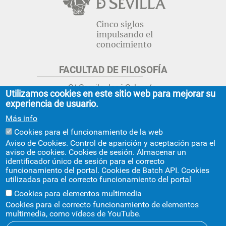
Cinco siglos
impulsando el
conocimiento
FACULTAD DE FILOSOFÍA
C/ Camilo José Cela, s/n.
Utilizamos cookies en este sitio web para mejorar su
Sevilla 41018.
experiencia de usuario.
adminfil@us.es
jsecfil@us.es
Más info
954 55 16 45
954 55 16 56
+info
Cookies para el funcionamiento de la web
Aviso de Cookies. Control de aparición y aceptación para el
GRADO ESTUDIOS ASIA ORIENTAL
aviso de cookies. Cookies de sesión. Almacenar un
identificador único de sesión para el correcto
Avda. Ciudad Jardín, 20-222
funcionamiento del portal. Cookies de Batch API. Cookies
Centro Internacional de la US
utilizadas para el correcto funcionamiento del portal
asiaoriental@us.es
954 55 17 40
Cookies para elementos multimedia
Cookies para el correcto funcionamiento de elementos
multimedia, como vídeos de YouTube.