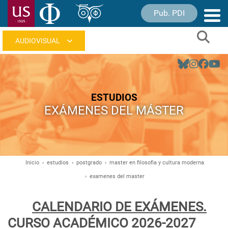
Pasar
Pub. PDI
Nave
al
princ
contenido
Sear
principal
Navegación
principal
ESTUDIOS
EXÁMENES DEL MÁSTER
Inicio
estudios
postgrado
master en filosofia y cultura moderna
Ruta
examenes del master
de
navegación
CALENDARIO DE EXÁMENES.
CURSO ACADÉMICO 2026-2027