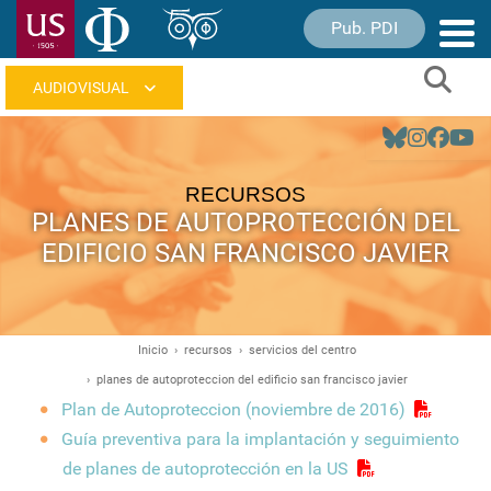
Pasar
Pub. PDI
Nave
al
princ
contenido
Sear
principal
Navegación
principal
RECURSOS
PLANES DE AUTOPROTECCIÓN DEL
EDIFICIO SAN FRANCISCO JAVIER
Inicio
recursos
servicios del centro
Ruta
planes de autoproteccion del edificio san francisco javier
de
Plan de Autoproteccion (noviembre de 2016)
navegación
Guía preventiva para la implantación y seguimiento
de planes de autoprotección en la US