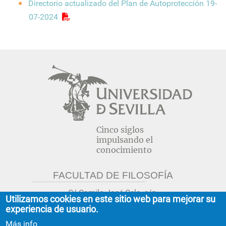
Directorio actualizado del Plan de Autoprotección 19-
07-2024
Cinco siglos
impulsando el
conocimiento
FACULTAD DE FILOSOFÍA
C/ Camilo José Cela, s/n.
Utilizamos cookies en este sitio web para mejorar su
Sevilla 41018.
experiencia de usuario.
adminfil@us.es
jsecfil@us.es
Más info
954 55 16 45
954 55 16 56