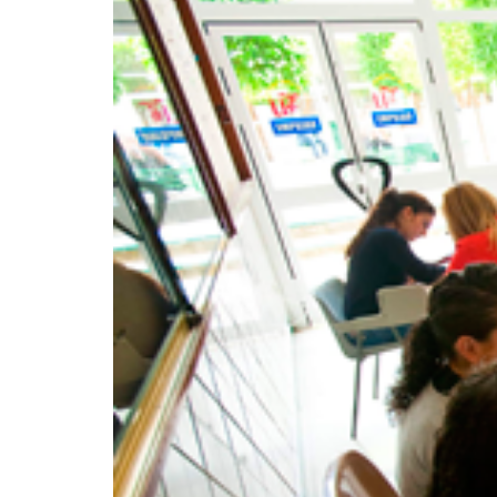
La Facultad en el Di
navegación
Centros de la Unive
Contacto/Secretarí
Calidad
Convivencia, media
igualdad
Localización