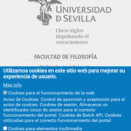
Cinco siglos
impulsando el
conocimiento
FACULTAD DE FILOSOFÍA
C/ Camilo José Cela, s/n.
Utilizamos cookies en este sitio web para mejorar su
Sevilla 41018.
experiencia de usuario.
adminfil@us.es
jsecfil@us.es
Más info
954 55 16 45
954 55 16 56
+info
Cookies para el funcionamiento de la web
Aviso de Cookies. Control de aparición y aceptación para el
GRADO ESTUDIOS ASIA ORIENTAL
aviso de cookies. Cookies de sesión. Almacenar un
identificador único de sesión para el correcto
Avda. Ciudad Jardín, 20-222
funcionamiento del portal. Cookies de Batch API. Cookies
Centro Internacional de la US
utilizadas para el correcto funcionamiento del portal
asiaoriental@us.es
954 55 17 40
Cookies para elementos multimedia