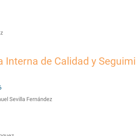
ez
Interna de Calidad y Seguim
:
26
uel Sevilla Fernández
ínguez