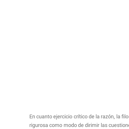
La Facultad en el Di
navegación
Centros de la Unive
Contacto/Secretarí
Calidad
Convivencia, media
igualdad
Localización
En cuanto ejercicio crítico de la razón, la f
rigurosa como modo de dirimir las cuestio