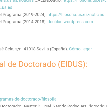
sofia.us.es/noticias
CALENDARIO:
https://filosofia.us.es/
s.us.es
del Programa (2019-2024):
https://filosofia.us.es/noticias
del Programa (2014-2018):
docfilus.wordpress.com
sé Cela, s/n. 41018 Sevilla (España).
Cómo llegar
al de Doctorado (EIDUS):
gramas-de-doctorado/filosofia
 Doctorado: Gestor D. José Garrido Rodríguez. (jgrodri