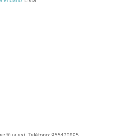
calendario
Lista
guez@us.es) Teléfono: 955420895