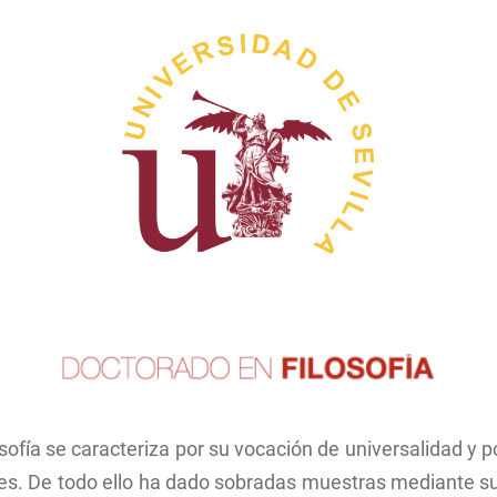
Facultad de Filosofía
Fed
rectorio de
Organos de representa
rsidad
Hás
estudiantil
Image
a
The
ción e
ilosofía se caracteriza por su vocación de universalidad y 
nes. De todo ello ha dado sobradas muestras mediante su