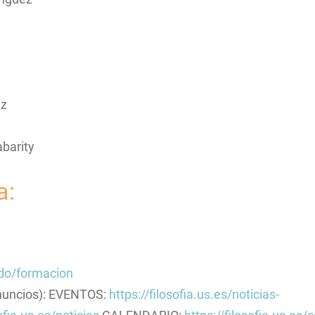
ez
abarity
a:
ado/formacion
anuncios): EVENTOS:
https://filosofia.us.es/noticias-