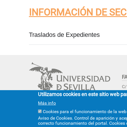
La Facultad en el Di
navegación
INFORMACIÓN DE SEC
Centros de la Unive
Contacto/Secretarí
Calidad
Traslados de Expedientes
Convivencia, media
igualdad
Localización
F
C/
Se
Utilizamos cookies en este sitio web pa
Cinco siglos
Solicitar la admisión directament
Más info
impulsando el
conocimiento
+i
Cookies para el funcionamiento de la web
Aviso de Cookies. Control de aparición y ace
correcto funcionamiento del portal. Cookies 
© 2026
SIC
- Universidad de Sevilla