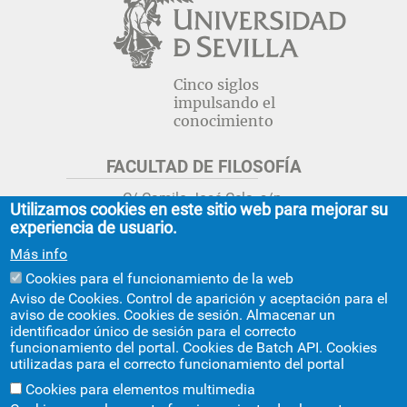
Cinco siglos
impulsando el
conocimiento
FACULTAD DE FILOSOFÍA
C/ Camilo José Cela, s/n.
Utilizamos cookies en este sitio web para mejorar su
Sevilla 41018.
experiencia de usuario.
adminfil@us.es
jsecfil@us.es
Más info
954 55 16 45
954 55 16 56
+info
Cookies para el funcionamiento de la web
Aviso de Cookies. Control de aparición y aceptación para el
GRADO ESTUDIOS ASIA ORIENTAL
aviso de cookies. Cookies de sesión. Almacenar un
identificador único de sesión para el correcto
Avda. Ciudad Jardín, 20-222
funcionamiento del portal. Cookies de Batch API. Cookies
Centro Internacional de la US
utilizadas para el correcto funcionamiento del portal
asiaoriental@us.es
954 55 17 40
Cookies para elementos multimedia