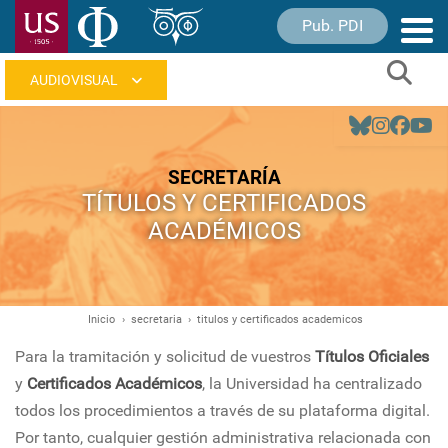
Pasar
Pub. PDI
Nave
al
princ
contenido
Sear
principal
Navegación
principal
SECRETARÍA
TÍTULOS Y CERTIFICADOS
ACADÉMICOS
Inicio
secretaria
titulos y certificados academicos
Ruta
de
Para la tramitación y solicitud de vuestros
Títulos Oficiales
navegación
y
Certificados Académicos
, la Universidad ha centralizado
todos los procedimientos a través de su plataforma digital.
Por tanto, cualquier gestión administrativa relacionada con