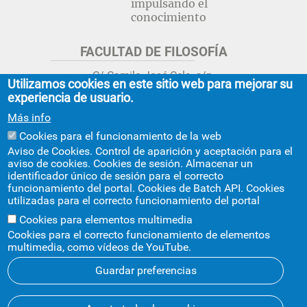
impulsando el
conocimiento
FACULTAD DE FILOSOFÍA
C/ Camilo José Cela, s/n.
Utilizamos cookies en este sitio web para mejorar su
Sevilla 41018.
experiencia de usuario.
adminfil@us.es
jsecfil@us.es
Más info
954 55 16 45
954 55 16 56
+info
Cookies para el funcionamiento de la web
Aviso de Cookies. Control de aparición y aceptación para el
GRADO ESTUDIOS ASIA ORIENTAL
aviso de cookies. Cookies de sesión. Almacenar un
identificador único de sesión para el correcto
Avda. Ciudad Jardín, 20-222
funcionamiento del portal. Cookies de Batch API. Cookies
Centro Internacional de la US
utilizadas para el correcto funcionamiento del portal
asiaoriental@us.es
954 55 17 40
Cookies para elementos multimedia
Cookies para el correcto funcionamiento de elementos
multimedia, como vídeos de YouTube.
Guardar preferencias
© 2026
SIC
- Universidad de Sevilla